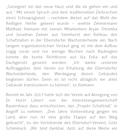
„Gesegnet sei das neue Haus und die da gehen ein und
aus.“ Mit einem Spruch und dem traditionellen Zerbrechen
eines Schnapsglases – nachdem dieses auf das Wohl der
fleißigen Helfer geleert wurde – weihte Zimmermann
Matthias Kiemann mit seinen Mitarbeitern Aryan Otremba
und Jonathan Ziemer aus Steinhorst den Rohbau des
Schafstalles in der Ellerndorfer Wacholderheide ein. Nach
langem organisatorischen Vorlauf ging es mit dem Aufbau
zügig voran und nur wenige Wochen nach Baubeginn
konnte die bunte Richtkrone aus lila Erika auf das
Dachgerüst gesetzt werden. „Ich danke unserem
Auftraggeber, dem Verein zur Erhaltung der Ellerndorfer
Wacholderheide, den Werdegang dieses Gebäudes
begleiten dürfen. Denn es ist nicht alltäglich, ein altes
Gebäude translozieren zu können“, so Kiemann.
Bereits im Jahr 2017 hatte sich der Verein auf Anregung von
Dr. Horst Löbert von der Interessengemeinschaft
Bauernhaus dazu entschlossen, das „Projekt Schafstall“ in
Angriff zu nehmen. „Drei Jahre Vorbereitung gingen ins
Land, aber nun ist eine große Etappe auf den Weg
gebracht“, so der Vorsitzende des Ellerndorf-Vereins, Götz
Schimmack. „Wir sind dankbar, dass auf diese Weise ein