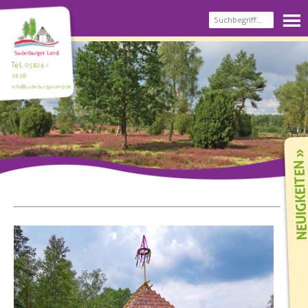
Tel.
05826 /
1616
info@suderburgerland.de
NEUIGKEIT