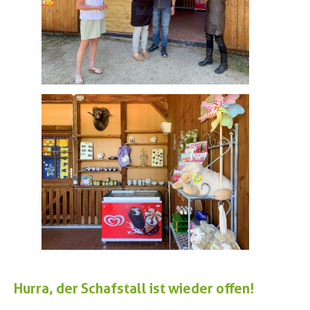
Hurra, der Schafstall ist wieder offen!