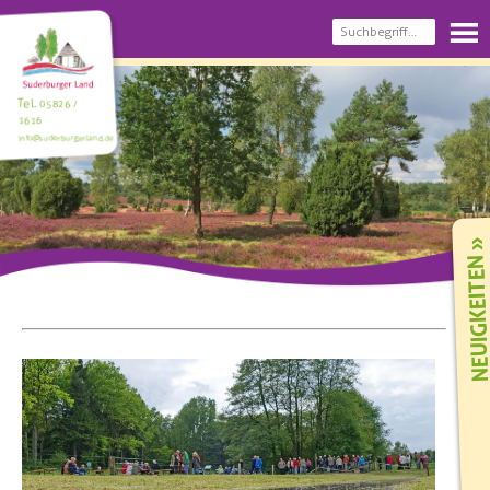
Tel.
05826 /
1616
info@suderburgerland.de
NEUIGKEIT