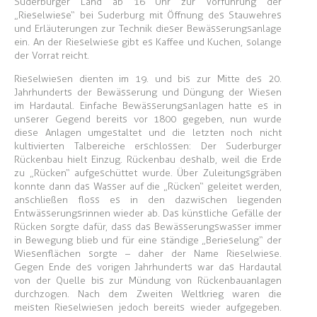
Suderburger Land ab 16 Uhr zur Vorführung der
„Rieselwiese“ bei Suderburg mit Öffnung des Stauwehres
und Erläuterungen zur Technik dieser Bewässerungsanlage
ein. An der Rieselwiese gibt es Kaffee und Kuchen, solange
der Vorrat reicht.
Rieselwiesen dienten im 19. und bis zur Mitte des 20.
Jahrhunderts der Bewässerung und Düngung der Wiesen
im Hardautal. Einfache Bewässerungsanlagen hatte es in
unserer Gegend bereits vor 1800 gegeben, nun wurde
diese Anlagen umgestaltet und die letzten noch nicht
kultivierten Talbereiche erschlossen: Der Suderburger
Rückenbau hielt Einzug. Rückenbau deshalb, weil die Erde
zu „Rücken“ aufgeschüttet wurde. Über Zuleitungsgräben
konnte dann das Wasser auf die „Rücken“ geleitet werden,
anschließen floss es in den dazwischen liegenden
Entwässerungsrinnen wieder ab. Das künstliche Gefälle der
Rücken sorgte dafür, dass das Bewässerungswasser immer
in Bewegung blieb und für eine ständige „Berieselung“ der
Wiesenflächen sorgte – daher der Name Rieselwiese.
Gegen Ende des vorigen Jahrhunderts war das Hardautal
von der Quelle bis zur Mündung von Rückenbauanlagen
durchzogen. Nach dem Zweiten Weltkrieg waren die
meisten Rieselwiesen jedoch bereits wieder aufgegeben.