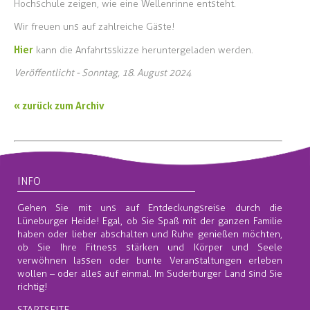
Hochschule zeigen, wie eine Wellenrinne entsteht.
Wir freuen uns auf zahlreiche Gäste!
Hier
kann die Anfahrtsskizze heruntergeladen werden.
Veröffentlicht - Sonntag, 18. August 2024
« zurück zum Archiv
INFO
Gehen Sie mit uns auf Entdeckungsreise durch die
Lüneburger Heide! Egal, ob Sie Spaß mit der ganzen Familie
haben oder lieber abschalten und Ruhe genießen möchten,
ob Sie Ihre Fitness stärken und Körper und Seele
verwöhnen lassen oder bunte Veranstaltungen erleben
wollen – oder alles auf einmal. Im Suderburger Land sind Sie
richtig!
STARTSEITE