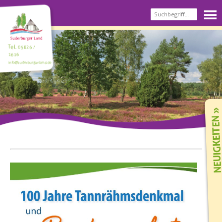
Tel.
05826 /
1616
info@suderburgerland.de
NEUIGKEIT