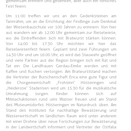
gemeinsam erinnern und gedenken, aber auch ein föhliches
Fest feiern.
Um 11:00 treffen wir uns an den Gedenksteinen am
Tannrähm, um an die Errichtung der Findlinge zum Denkmal
der Wiesenbauschule vor 100 Jahren zu erinnern. Von hier
aus wandern wir ab 12:00 Uhr gemeinsam zur Rieselwiese,
wo die Eintreffenden sich mit Bratwurst stärken können.
Von 14:00 bis 17:30 Uhr möchten wir hier das
Rieselwiesenfest feiern. Geplant sind zwei Führungen um
14:30 Uhr und um 16:00 Uhr, es wird das Stauwehr geöffnet
und viele Partner aus der Region bringen sich mit Rat und
Tat ein: Die Landfrauen Gerdau-Eimke werden uns mit
Kaffee und Kuchen versorgen. Am Bratwurststand machen
die Vertreter der Burschenschaft Erica eine gute Figur und
die Chorgemeinschaft „Frohsinn“ Hösseringen und
„Heiderose“ Stadensen wird um 15:30 für die musikalische
Umrahmung sorgen. Kinder können sich auf
Mitmachaktionen rund ums Wasser freuen und am Stand
des Museumsdorfes Hösseringen im Naturdruck üben. Am
Stand des Institutes für nachhaltige Bewässerung und
Wasserwirtschaft im ländlichen Raum wird unter anderem
mit einer Drohne über neue Forschungen zur Bewässerung
in der Landwirtschaft informiert und Vertreter der Ostfalia