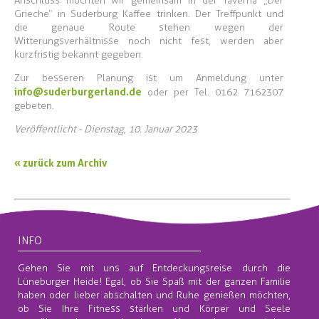
Anschluss möchten wir gemeinsam in der Taverna „Der
Grieche“ in Suderburg Kaffee trinken. Der Treffpunkt und
die genaue Route stehen wegen der
Witterungsverhältnisse noch nicht fest, werden aber
kurzfristig bekannt gegeben.
Zur besseren Planung ist um Anmeldung unter
info@suderburgerland.de
oder per Tel. 0162 7162307
gebeten.
Veröffentlicht - Dienstag, 10. Januar 2023
« zurück zum Archiv
INFO
Gehen Sie mit uns auf Entdeckungsreise durch die
Lüneburger Heide! Egal, ob Sie Spaß mit der ganzen Familie
haben oder lieber abschalten und Ruhe genießen möchten,
ob Sie Ihre Fitness stärken und Körper und Seele