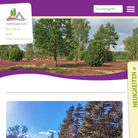
Tel.
05826 /
1616
info@suderburgerland.de
NEUIGKEIT