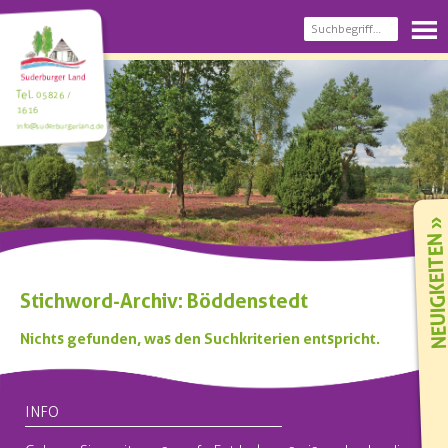
Tel.
05826 /
1616
info@suderburgerland.de
NEUIGKEIT
Stichword-Archiv: Böddenstedt
Nichts gefunden, was den Suchkriterien entspricht.
INFO