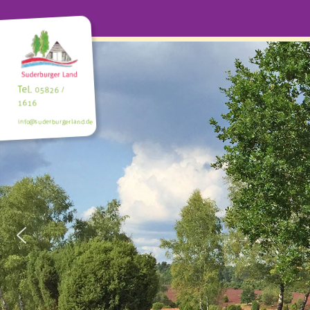
Tel.
05826 /
1616
info@suderburgerland.de