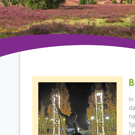
B
In
d
na
Sp
li