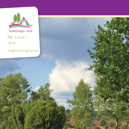
Tel.
05826 /
1616
info@suderburgerland.de