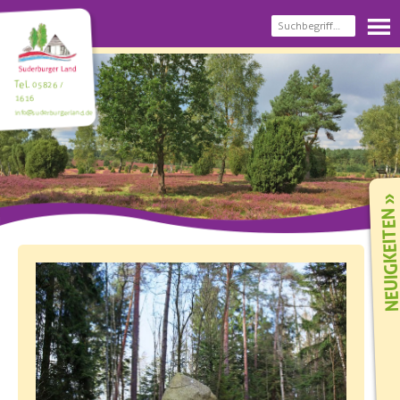
Tel.
05826 /
1616
info@suderburgerland.de
NEUIGKEIT