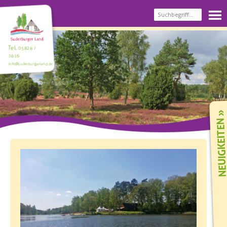
Tel.
05826 /
1616
info@suderburgerland.de
NEUIGKEIT