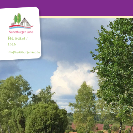
Tel.
05826 /
1616
info@suderburgerland.de