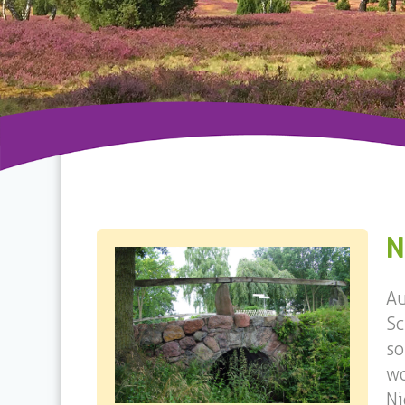
N
A
Sc
so
wo
Ni