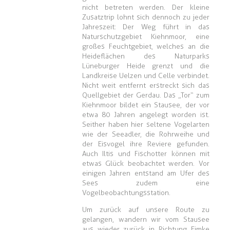
nicht betreten werden. Der kleine
Zusatztrip lohnt sich dennoch zu jeder
Jahreszeit: Der Weg führt in das
Naturschutzgebiet Kiehnmoor, eine
großes Feuchtgebiet, welches an die
Heideflächen des Naturparks
Lüneburger Heide grenzt und die
Landkreise Uelzen und Celle verbindet.
Nicht weit entfernt erstreckt sich das
Quellgebiet der Gerdau. Das „Tor“ zum
Kiehnmoor bildet ein Stausee, der vor
etwa 80 Jahren angelegt worden ist.
Seither haben hier seltene Vogelarten
wie der Seeadler, die Rohrweihe und
der Eisvogel ihre Reviere gefunden.
Auch Iltis und Fischotter können mit
etwas Glück beobachtet werden. Vor
einigen Jahren entstand am Ufer des
Sees zudem eine
Vogelbeobachtungsstation.
Um zurück auf unsere Route zu
gelangen, wandern wir vom Stausee
aus wieder zurück in Richtung Eimke