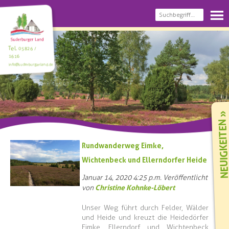
Tel.
05826 /
1616
info@suderburgerland.de
NEUIGKEIT
Rundwanderweg Eimke,
Wichtenbeck und Ellerndorfer Heide
Januar 14, 2020 4:25 p.m.
Veröffentlicht
Christine Kohnke-Löbert
von
Unser Weg führt durch Felder, Wälder
und Heide und kreuzt die Heidedörfer
Eimke, Ellerndorf und Wichtenbeck