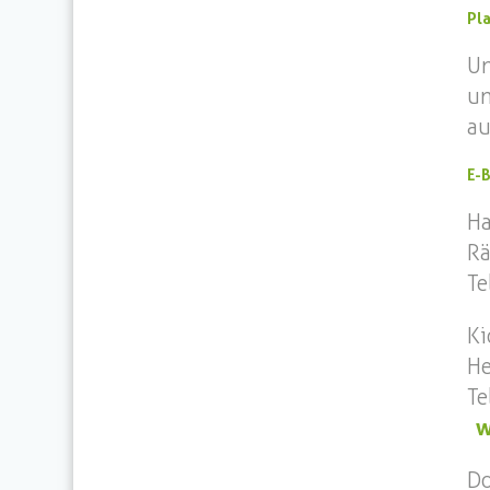
Pl
U
un
au
E-
Ha
Rä
Te
Ki
He
Te
w
Do