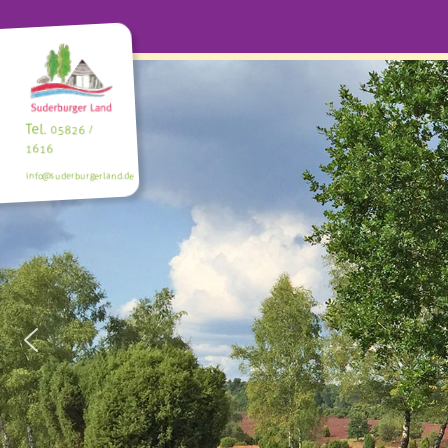
Tel.
05826 /
1616
info@suderburgerland.de