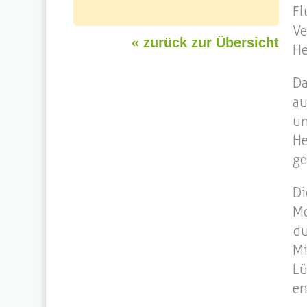
F
Ve
« zurück zur Übersicht
He
Da
au
un
H
ge
Di
Mo
du
M
Lü
en