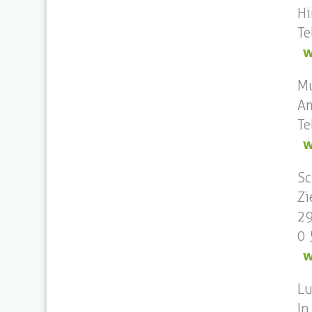
Hi
Te
w
Mu
Am
Te
w
Sc
Zi
2
0 
w
Lu
In