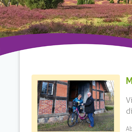
M
V
d
A