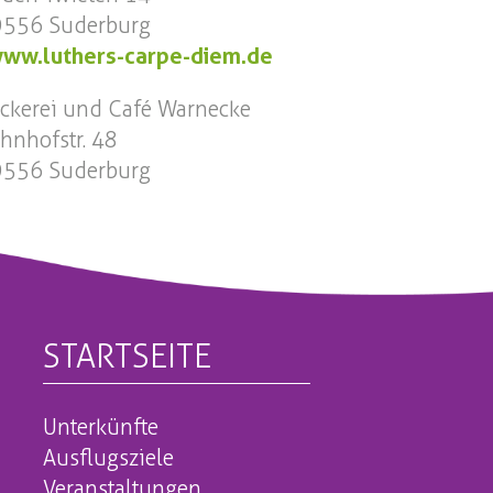
9556 Suderburg
ww.luthers-carpe-diem.de
ckerei und Café Warnecke
hnhofstr. 48
9556 Suderburg
STARTSEITE
Unterkünfte
Ausflugsziele
Veranstaltungen