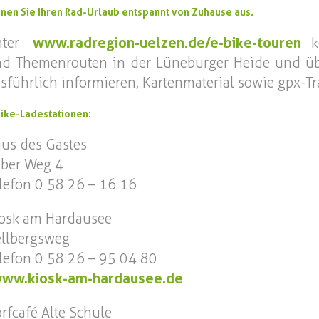
anen Sie Ihren Rad-Urlaub entspannt von Zuhause aus.
nter
www.radregion-uelzen.de/e-bike-touren
k
d Themenrouten in der Lüneburger Heide und üb
sführlich informieren, Kartenmaterial sowie gpx-Tr
Bike-Ladestationen:
us des Gastes
ber Weg 4
lefon 0 58 26 – 16 16
osk am Hardausee
llbergsweg
lefon 0 58 26 – 95 04 80
ww.kiosk-am-hardausee.de
rfcafé Alte Schule