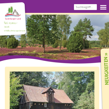
Tel.
05826 /
1616
info@suderburgerland.de
NEUIGKEIT