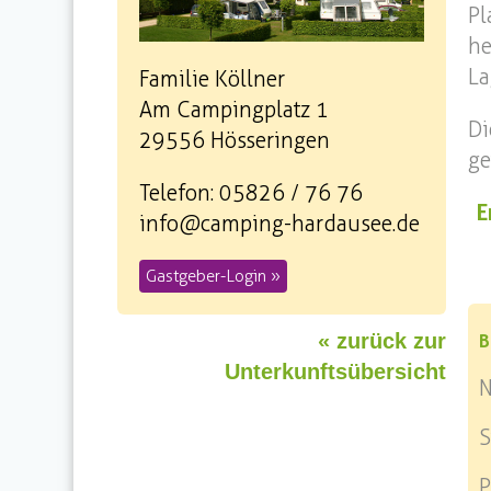
P
he
La
Familie Köllner
Am Campingplatz 1
Di
29556 Hösseringen
ge
Telefon: 05826 / 76 76
E
info@camping-hardausee.de
Gastgeber-Login »
« zurück zur
B
Unterkunftsübersicht
S
P