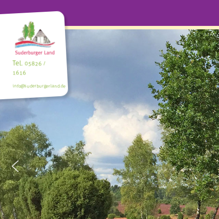
Tel.
05826 /
1616
info@suderburgerland.de