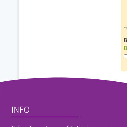
*
B
D
INFO