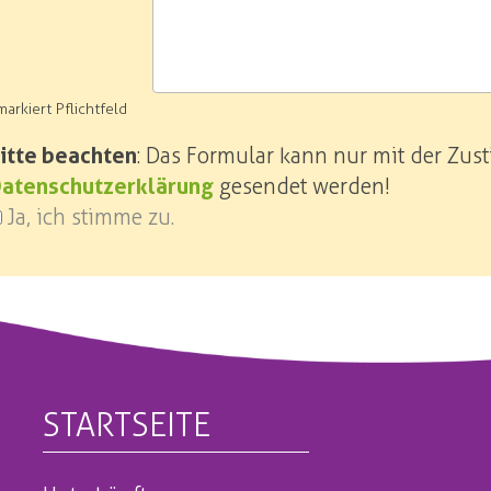
markiert Pflichtfeld
itte beachten
: Das Formular kann nur mit der Zu
atenschutzerklärung
gesendet werden!
Ja, ich stimme zu.
STARTSEITE