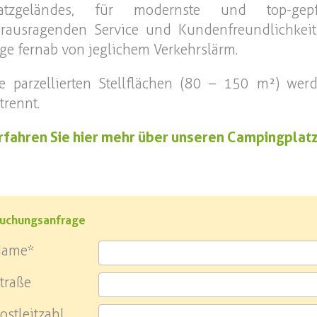
latzgeländes, für modernste und top-gepfl
rausragenden Service und Kundenfreundlichkeit,
ge fernab von jeglichem Verkehrslärm.
e parzellierten Stellflächen (80 – 150 m²) we
trennt.
rfahren Sie hier mehr über unseren Campingplat
uchungsanfrage
Name*
traße
ostleitzahl