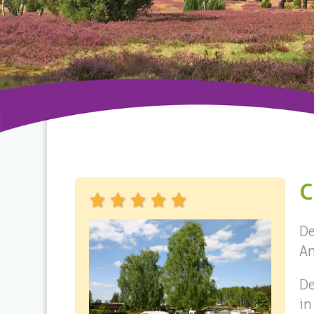
C
De
An
De
i