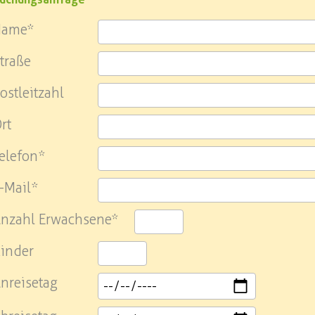
Name*
traße
ostleitzahl
rt
elefon*
-Mail*
nzahl Erwachsene*
inder
nreisetag