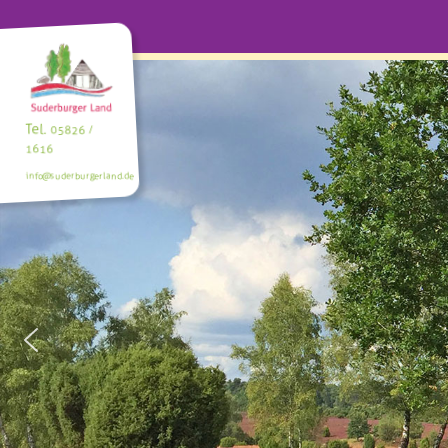
Tel.
05826 /
1616
info@suderburgerland.de