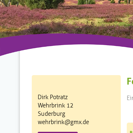
F
Dirk Potratz
Ei
Wehrbrink 12
Suderburg
wehrbrink@gmx.de
B