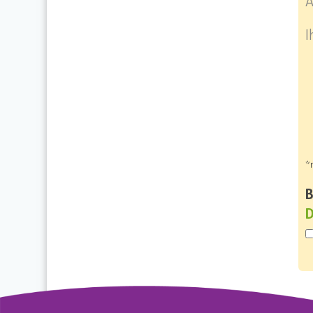
A
I
*
B
D