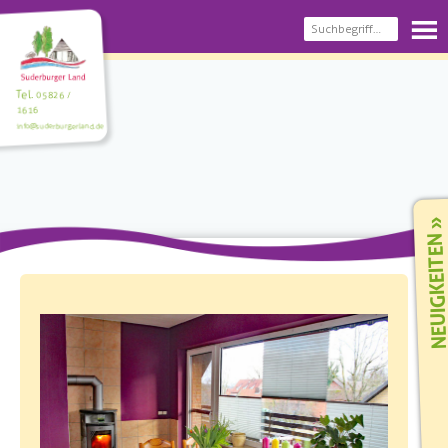
Tel.
05826 /
1616
info@suderburgerland.de
NEUIGKEIT