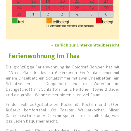
17
18
19
20
21
22
23
24
25
26
27
28
29
30
31
1
2
3
4
5
6
« zurück zur Unterkunftsübersicht
Ferienwohnung Im Thaa
Die großzügige Ferienwohnung im Golddorf Bohlsen hat mit
120 qm Platz für bis zu 6 Personen. Ein Schlafzimmer mit
einem Einzelbett, ein Schlafzimmer mit zwei Einzelbetten, ein
Schlafzimmer mit Doppelbett und ein Wohnflur im
Dachgeschoss mit Schlafsofa für 2 Personen sowie 2 Bäder
und ein großes Wohnzimmer bieten allen viel Raum.
In der voll ausgestatteten Küche ist Kochen und Essen
äußerst komfortabel. Ob Toaster, Wasserkocher, Mixer,
Kaffeemaschine oder Geschirrspüler – es ist alles da, was
das Leben bequemer macht.
Gleich zwei Bäder verhindern Stau an Dusche und