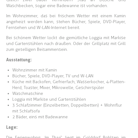
Waschbecken, sogar eine Badewanne ist vorhanden.
Im Wohnzimmer, das bei frischem Wetter mit einem Kamin
angeheizt werden kann, stehen Bücher, Spiele, DVD-Player,
Fernsehen und W-LAN-Internet bereit.
Bei schönem Wetter lockt die gemütliche Loggia mit Markise
und Gartenstühlen nach draußen. Oder der Grillplatz mit Grill
zum geselligen Beisammensein.
Ausstattung:
Wohnzimmer mit Kamin
Bücher, Spiele, DVD-Player, TV und W-LAN
Küche mit Backofen, Gefrierfach, Wasserkocher, 4-Platten-
Herd, Toaster, Mixer, Mikrowelle, Geschirrspüler
Waschmaschine
Loggia mit Markise und Gartenstühlen
3 Schlafzimmer (Einzelbetten, Doppelbetten) + Wohnflur
mit Schlafsofa
2 Bäder, eins mit Badewanne
Lage:
Die Ferienwohng „Im Thaa“ liegt im Golddorf Bohlsen im