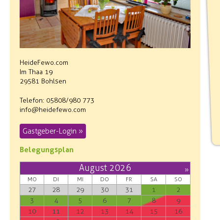
HeideFewo.com
Im Thaa 19
29581 Bohlsen
Telefon: 05808/980 773
info@heidefewo.com
Gastgeber-Login »
Belegungsplan
August 2026
»
MO
DI
MI
DO
FR
SA
SO
27
28
29
30
31
1
2
3
4
5
6
7
8
9
10
11
12
13
14
15
16