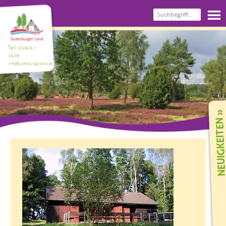
Tel.
05826 /
1616
info@suderburgerland.de
NEUIGKEIT