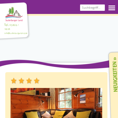
Tel.
05826 /
1616
info@suderburgerland.de
NEUIGKEIT