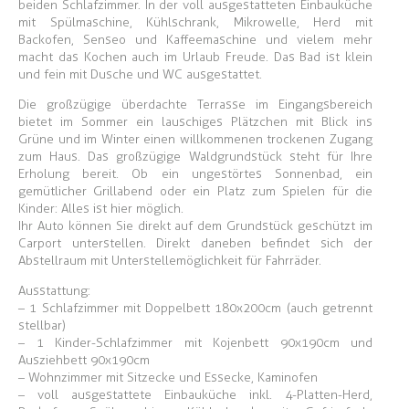
beiden Schlafzimmer. In der voll ausgestatteten Einbauküche
mit Spülmaschine, Kühlschrank, Mikrowelle, Herd mit
Backofen, Senseo und Kaffeemaschine und vielem mehr
macht das Kochen auch im Urlaub Freude. Das Bad ist klein
und fein mit Dusche und WC ausgestattet.
Die großzügige überdachte Terrasse im Eingangsbereich
bietet im Sommer ein lauschiges Plätzchen mit Blick ins
Grüne und im Winter einen willkommenen trockenen Zugang
zum Haus. Das großzügige Waldgrundstück steht für Ihre
Erholung bereit. Ob ein ungestörtes Sonnenbad, ein
gemütlicher Grillabend oder ein Platz zum Spielen für die
Kinder: Alles ist hier möglich.
Ihr Auto können Sie direkt auf dem Grundstück geschützt im
Carport unterstellen. Direkt daneben befindet sich der
Abstellraum mit Unterstellemöglichkeit für Fahrräder.
Ausstattung:
– 1 Schlafzimmer mit Doppelbett 180x200cm (auch getrennt
stellbar)
– 1 Kinder-Schlafzimmer mit Kojenbett 90x190cm und
Ausziehbett 90x190cm
– Wohnzimmer mit Sitzecke und Essecke, Kaminofen
– voll ausgestattete Einbauküche inkl. 4-Platten-Herd,