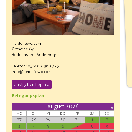
HeideFewo.com
Ortheide 67
Böddenstedt Suderburg
Telefon: 05808 / 980 773
info@heidefewo.com
Gastgeber-Login »
Belegungsplan
August 2026
»
MO
DI
MI
DO
FR
SA
SO
27
28
29
30
31
1
2
3
4
5
6
7
8
9