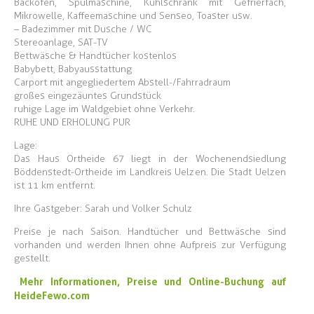
Backofen, Spülmaschine, Kühlschrank mit Gefrierfach,
Mikrowelle, Kaffeemaschine und Senseo, Toaster usw.
– Badezimmer mit Dusche / WC
Stereoanlage, SAT-TV
Bettwäsche & Handtücher kostenlos
Babybett, Babyausstattung
Carport mit angegliedertem Abstell-/Fahrradraum
großes eingezäuntes Grundstück
ruhige Lage im Waldgebiet ohne Verkehr.
RUHE UND ERHOLUNG PUR
Lage:
Das Haus Ortheide 67 liegt in der Wochenendsiedlung
Böddenstedt-Ortheide im Landkreis Uelzen. Die Stadt Uelzen
ist 11 km entfernt.
Ihre Gastgeber: Sarah und Volker Schulz
Preise je nach Saison. Handtücher und Bettwäsche sind
vorhanden und werden Ihnen ohne Aufpreis zur Verfügung
gestellt.
Mehr Informationen, Preise und Online-Buchung auf
HeideFewo.com