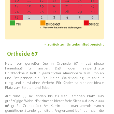
10
11
12
13
14
15
16
17
18
19
20
21
22
23
24
25
26
27
28
29
30
31
1
2
3
4
5
6
« zurück zur Unterkunftsübersicht
Ortheide 67
Natur pur genießen Sie in Ortheide 67 – das ideale
Ferienhaus für Familien. Das modern eingerichtete
Holzblockhaus lädt in gemütlicher Atmosphäre zum Erholen
und Entspannen ein. Die kleine Waldsiedlung ist absolut
ruhig und quasi ohne Verkehr. Für Kinder ist hier der ideale
Platz zum Spielen und Toben.
Auf rund 55 m² finden bis zu vier Personen Platz. Das
großzügige Wohn-/Esszimmer bietet freie Sicht auf das 2.000
m² große Grundstück. Am Kamin kann man abends manch
gemütliche Stunde genießen. Angrenzend befinden sich die