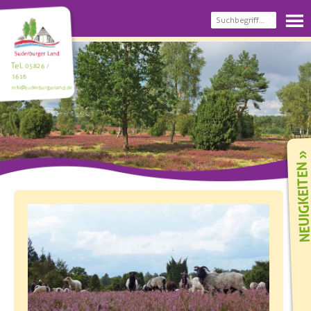
Tel.
05826 /
1616
info@suderburgerland.de
NEUIGKEIT