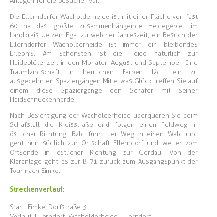
Anlagen für die Besucher vor.
Die Ellerndorfer Wacholderheide ist mit einer Fläche von fast
60 ha das größte zusammenhängende Heidegebiet im
Landkreis Uelzen. Egal zu welcher Jahreszeit, ein Besuch der
Ellerndorfer Wacholderheide ist immer ein bleibendes
Erlebnis. Am schönsten ist die Heide natürlich zur
Heideblütenzeit in den Monaten August und September. Eine
Traumlandschaft in herrlichen Farben lädt ein zu
ausgedehnten Spaziergängen. Mit etwas Glück treffen Sie auf
einem diese Spaziergänge den Schäfer mit seiner
Heidschnuckenherde.
Nach Besichtigung der Wacholderheide überqueren Sie beim
Schafstall die Kreisstraße und folgen einen Feldweg in
östlicher Richtung. Bald führt der Weg in einen Wald und
geht nun südlich zur Ortschaft Ellerndorf und weiter vom
Ortsende in östlicher Richtung zur Gerdau. Von der
Kläranlage geht es zur B 71 zurück zum Ausgangspunkt der
Tour nach Eimke.
Streckenverlauf:
Start: Eimke, Dorfstraße 3
Verlauf: Ellerndorf, Wacholderheide, Ellerndorf